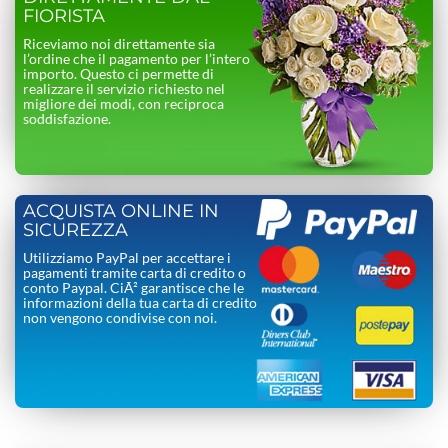
FIORISTA
Riceviamo noi direttamente sia
l’ordine che il pagamento per l’intero
importo. Questo ci permette di
realizzare il servizio richiesto nel
migliore dei modi, con reciproca
soddisfazione.
ACQUISTA ONLINE IN
SICUREZZA
Utilizziamo PayPal per accettare i
pagamenti tramite carta di credito o
conto Paypal. CiÃ² garantisce che le
informazioni della tua carta di credito
non vengono condivise con noi.