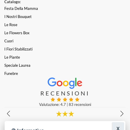
Catalogo:
Festa Della Mamma
I Nostri Bouquet
Le Rose
Le Flowers Box
Cuori
I Fiori Stabilizzati
Le Piante
Speciale Laurea
Funebre
RECENSIONI
Valutazione: 4.7
|
83 recensioni
Fioreria stra consigliata , ordinato in tarda mattinata
X
eriggio avevo già la consegna. Composizione bellissima