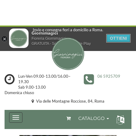
Invio e consegna fiori a domicilio a Roma.
Giornimagici
OTTIENI
Fioreria Giornimagici
GRATUITA - Scarica da Google Play
Lun-Ven 09.00-13.00/16.00–
06 5925709
19.30
Sab 9.00-13.00
Domenica chiuso
Via delle Montagne Rocciose, 84, Roma
CATALOGO