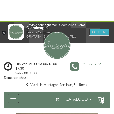
Invio e consegna fiori a domicilio a Roma.
Giornimagici
OTTIENI
Fioreria Giornimagici
GRATUITA - Scarica da Google Play
Lun-Ven 09.00-13.00/16.00–
06 5925709
19.30
Sab 9.00-13.00
Domenica chiuso
Via delle Montagne Rocciose, 84, Roma
CATALOGO