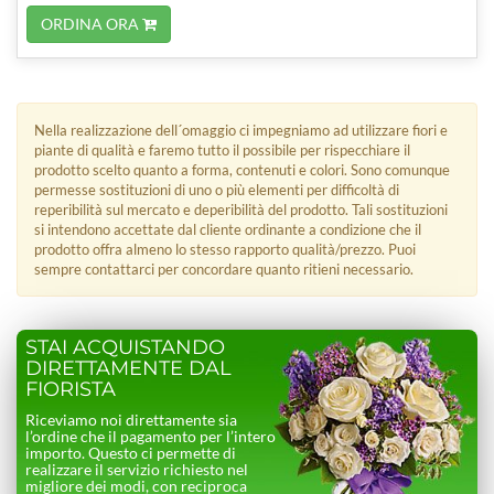
ORDINA ORA
Nella realizzazione dell´omaggio ci impegniamo ad utilizzare fiori e
piante di qualità e faremo tutto il possibile per rispecchiare il
prodotto scelto quanto a forma, contenuti e colori. Sono comunque
permesse sostituzioni di uno o più elementi per difficoltà di
reperibilità sul mercato e deperibilità del prodotto. Tali sostituzioni
si intendono accettate dal cliente ordinante a condizione che il
prodotto offra almeno lo stesso rapporto qualità/prezzo. Puoi
sempre contattarci per concordare quanto ritieni necessario.
STAI ACQUISTANDO
DIRETTAMENTE DAL
FIORISTA
Riceviamo noi direttamente sia
l’ordine che il pagamento per l’intero
importo. Questo ci permette di
realizzare il servizio richiesto nel
migliore dei modi, con reciproca