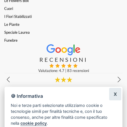
Le Flowers Box
Cuori
I Fiori Stabilizzati
Le Piante
Speciale Laurea
Funebre
RECENSIONI
Valutazione: 4.7
|
83 recensioni
Fioreria stra consigliata , ordinato in tarda mattinata e nel primo pom
X
eriggio avevo già la consegna. Composizione bellissima, gentili e disp
🍪 Informativa
onibilissimi. Veramente molto bravi
maria federica cannone
|
una settimana fa
Noi e terze parti selezionate utilizziamo cookie o
tecnologie simili per finalità tecniche e, con il tuo
Lascia una recensione
consenso, anche per altre finalità come specificato
nella
cookie policy
.