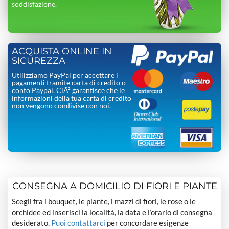
soddisfazione.
ACQUISTA ONLINE IN
SICUREZZA
Utilizziamo PayPal per accettare i
pagamenti tramite carta di credito o
conto Paypal. CiÃ² garantisce che le
informazioni della tua carta di credito
non vengono condivise con noi.
CONSEGNA A DOMICILIO DI FIORI E PIANTE
Scegli fra i bouquet, le piante, i mazzi di fiori, le rose o le
orchidee ed inserisci la località, la data e l’orario di consegna
desiderato.
Puoi contattarci
per concordare esigenze