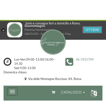
Invio e consegna fiori a domicilio a Roma.
Giornimagici
OTTIENI
Fioreria Giornimagici
GRATUITA - Scarica da Google Play
Lun-Ven 09.00-13.00/16.00–
06 5925709
19.30
Sab 9.00-13.00
Domenica chiuso
Via delle Montagne Rocciose, 84, Roma
CATALOGO