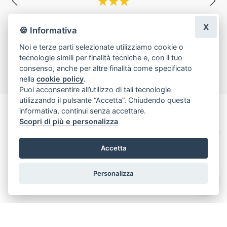
Fioreria stra consigliata , ordinato in tarda mattinata e nel primo pom
X
eriggio avevo già la consegna. Composizione bellissima, gentili e disp
🍪 Informativa
onibilissimi. Veramente molto bravi
maria federica cannone
|
una settimana fa
Noi e terze parti selezionate utilizziamo cookie o
tecnologie simili per finalità tecniche e, con il tuo
Lascia una recensione
consenso, anche per altre finalità come specificato
nella
cookie policy
.
Puoi acconsentire all’utilizzo di tali tecnologie
utilizzando il pulsante “Accetta”. Chiudendo questa
informativa, continui senza accettare.
Made with
by
Infoser.it
-
Realizzazione Siti ecommerce per Fioristi
- ©
Scopri di più e personalizza
2026
Privacy Policy
Cookie Policy
Termini e Condizioni
Accetta
Personalizza