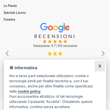
Le Piante
Speciale Laurea
Funebre
RECENSIONI
Valutazione: 4.7
|
83 recensioni
Fioreria stra consigliata , ordinato in tarda mattinata e nel pri
X
eriggio avevo già la consegna. Composizione bellissima, gentili 
🍪 Informativa
onibilissimi. Veramente molto bravi
maria federica cannone
|
una settimana fa
Noi e terze parti selezionate utilizziamo cookie o
tecnologie simili per finalità tecniche e, con il tuo
Lascia una recensione
consenso, anche per altre finalità come specificato
nella
cookie policy
.
Puoi acconsentire all’utilizzo di tali tecnologie
utilizzando il pulsante “Accetta”. Chiudendo questa
informativa, continui senza accettare.
Made with
by
Infoser.it
-
Realizzazione Siti ecommerce per Fioristi
- ©