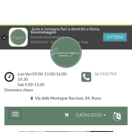
Invio e consegna fiori a domicilio a Roma.
Giornimagici
OTTIENI
Fioreria Giornimagici
GRATUITA - Scarica da Google Play
Lun-Ven 09.00-13.00/16.00–
06 5925709
19.30
Sab 9.00-13.00
Domenica chiuso
Via delle Montagne Rocciose, 84, Roma
CATALOGO