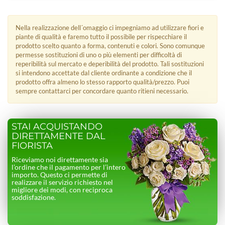
Nella realizzazione dell´omaggio ci impegniamo ad utilizzare fiori e
piante di qualità e faremo tutto il possibile per rispecchiare il
prodotto scelto quanto a forma, contenuti e colori. Sono comunque
permesse sostituzioni di uno o più elementi per difficoltà di
reperibilità sul mercato e deperibilità del prodotto. Tali sostituzioni
si intendono accettate dal cliente ordinante a condizione che il
prodotto offra almeno lo stesso rapporto qualità/prezzo. Puoi
sempre contattarci per concordare quanto ritieni necessario.
STAI ACQUISTANDO
DIRETTAMENTE DAL
FIORISTA
Riceviamo noi direttamente sia
l’ordine che il pagamento per l’intero
importo. Questo ci permette di
realizzare il servizio richiesto nel
migliore dei modi, con reciproca
soddisfazione.